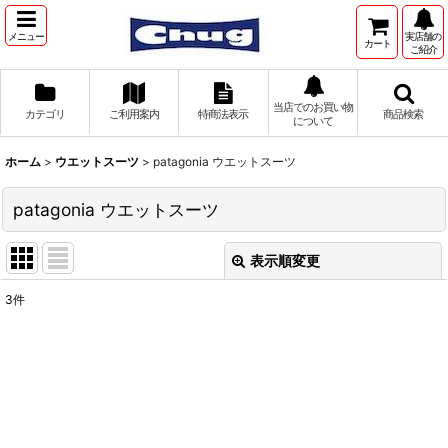
メニュー
実店舗の
カート
ご紹介
当店でのお買い物
カテゴリ
ご利用案内
特商法表示
商品検索
について
ホーム
>
ウエットスーツ
>
patagonia ウエットスーツ
patagonia ウエットスーツ
表示順変更
閉じる
3
件
表示数
:
並び順
:
絞り込む