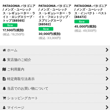
PATAGONIA パタゴニア
PATAGONIA パタゴニア
PATAGONIA パタゴニア
/ メンズ・ユーレック
/ メンズ・ユーレック
/ メンズ・ユーレック
ス・レギュレーター・ラ
ス・レギュレーター・ラ
ス・インパクト・ベスト
イト・ロングスリーブ・
イト・フロントジップ・
[
88472
]
トップ
[
88565
]
スプリングスーツ
[
88562
]
45,000
円
(税別)
17,500
円
(税別)
(
税込
:
49,500
円
)
30,000
円
(税別)
(
税込
:
19,250
円
)
(
税込
:
33,000
円
)
ホーム
実店舗のご紹介
ご利用案内
特定商取引法表示
当店でのお買い物について
ショッピングカート
マイページ