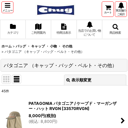
メニュー
実店舗の
カート
ご紹介
当店でのお買い物
カテゴリ
ご利用案内
特商法表示
商品検索
について
ホーム
>
バッグ ・ キャップ ・ 小物 ・ その他
>
パタゴニア （キャップ・バッグ・ベルト・その他）
パタゴニア （キャップ・バッグ・ベルト・その他）
表示順変更
閉じる
45
件
表示数
:
PATAGONIA パタゴニア / ケープド・マーガンザ
ー・ハット RVGN
[
33570RVGN
]
並び順
:
8,000
円
(税別)
(
税込
:
8,800
円
)
絞り込む