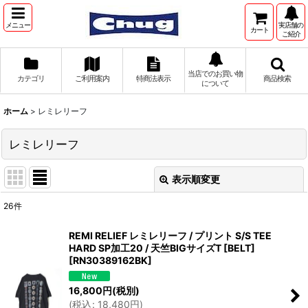
メニュー
実店舗の
カート
ご紹介
当店でのお買い物
カテゴリ
ご利用案内
特商法表示
商品検索
について
ホーム
>
レミレリーフ
レミレリーフ
表示順変更
閉じる
26
件
表示数
:
REMI RELIEF レミレリーフ / プリント S/S TEE
HARD SP加工20 / 天竺BIGサイズT [BELT]
並び順
:
[
RN30389162BK
]
16,800
円
(税別)
絞り込む
(
税込
:
18,480
円
)